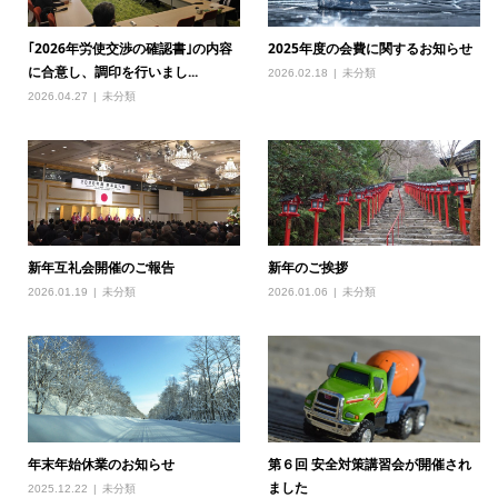
｢2026年労使交渉の確認書｣の内容
2025年度の会費に関するお知らせ
に合意し、調印を行いまし...
2026.02.18
未分類
2026.04.27
未分類
新年互礼会開催のご報告
新年のご挨拶
2026.01.19
未分類
2026.01.06
未分類
年末年始休業のお知らせ
第６回 安全対策講習会が開催され
ました
2025.12.22
未分類