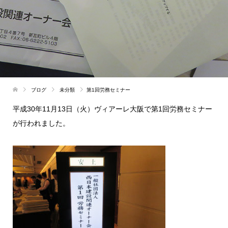
ブログ
未分類
第1回労務セミナー
平成
30
年
11
月
13
日（火）ヴィアーレ大阪で第
1
回労務セミナー
が行われました。